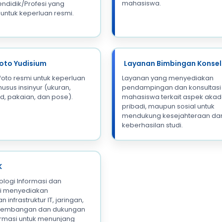
mahasiswa.
Pendidik/Profesi yang
 untuk keperluan resmi.
Foto Yudisium
Layanan Bimbingan Konsel
foto resmi untuk keperluan
Layanan yang menyediakan
usus insinyur (ukuran,
pendampingan dan konsultasi
, pakaian, dan pose).
mahasiswa terkait aspek akad
pribadi, maupun sosial untuk
mendukung kesejahteraan da
keberhasilan studi.
K
ologi Informasi dan
i menyediakan
 infrastruktur IT, jaringan,
gembangan dan dukungan
ormasi untuk menunjang