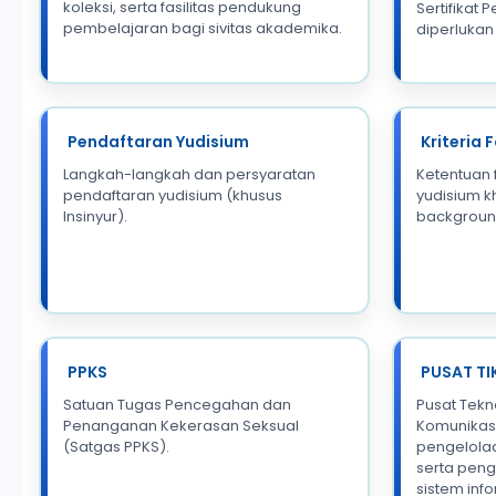
koleksi, serta fasilitas pendukung
Sertifikat 
pembelajaran bagi sivitas akademika.
diperlukan
Pendaftaran Yudisium
Kriteria 
Langkah-langkah dan persyaratan
Ketentuan 
pendaftaran yudisium (khusus
yudisium kh
Insinyur).
background
PPKS
PUSAT TI
Satuan Tugas Pencegahan dan
Pusat Tekn
Penanganan Kekerasan Seksual
Komunikas
(Satgas PPKS).
pengelolaan
serta pen
sistem inf