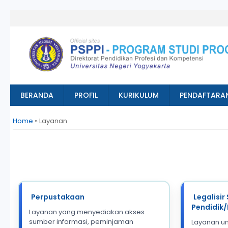
BERANDA
PROFIL
KURIKULUM
PENDAFTARA
You are here
Home
» Layanan
Perpustakaan
Legalisir 
Pendidik/
Layanan yang menyediakan akses
sumber informasi, peminjaman
Layanan un